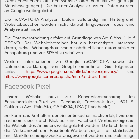
Websitebesuchers auf der Website oder vom Nutzer getätigte
Mausbewegungen). Die bei der Analyse erfassten Daten werden
an Google weitergeleitet.
Die reCAPTCHA-Analysen laufen vollständig im Hintergrund.
Websitebesucher werden nicht darauf hingewiesen, dass eine
Analyse stattfindet.
Die Datenverarbeitung erfolgt auf Grundlage von Art. 6 Abs. 1 lit. f
DSGVO. Der Websitebetreiber hat ein berechtigtes Interesse
daran, seine Webangebote vor missbräuchlicher automatisierter
Ausspähung und vor SPAM zu schützen.
Weitere Informationen zu Google reCAPTCHA sowie die
Datenschutzerklärung von Google entnehmen Sie folgenden
Links:
https://www.google.com/intl/de/policies/privacy/
und
https://www.google.com/recaptcha/intro/android.html
.
Facebook Pixel
Unsere Website nutzt zur Konversionsmessung das
Besucheraktions-Pixel von Facebook, Facebook Inc., 1601 S.
California Ave, Palo Alto, CA 94304, USA (“Facebook”).
So kann das Verhalten der Seitenbesucher nachverfolgt werden,
nachdem diese durch Klick auf eine Facebook-Werbeanzeige auf
die Website des Anbieters weitergeleitet wurden. Dadurch können
die Wirksamkeit der Facebook-Werbeanzeigen für statistische
und Marktforschungszwecke ausgewertet werden und zukünftige