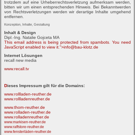
trotzdem auf eine Urheberrechtsverletzung aufmerksam werden,
bitten wir um einen entsprechenden Hinweis. Bei Bekanntwerden
von Rechtsverletzungen werden wir derartige Inhalte umgehend
entfernen.
Konzeption, Inhalte, Gestaltung
Inhalt & Design
Dipl.-Ing. Natalie Gojceta MA
This email address is being protected from spambots. You need
JavaScript enabled to view it.
">
info@bau-klotz.de
Internet Lösungen
recall new media
www.recall.tv
D
ieses Impressum gilt für die Domains:
www.rollladen-reuther.de
www.rollladenreuther.de
www.thom-reuther.de
www.rolladen-reuther.de
www.rolladenreuther.de
www.markisen-reuther.de
www.raffstore-reuther.de
www.fensterläden-reuther.de