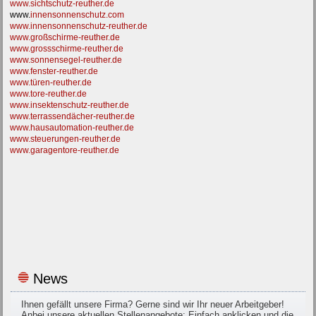
www.sichtschutz-reuther.de
www.
innensonnenschutz.com
www.innensonnenschutz-reuther.de
www.großschirme-reuther.de
www.grossschirme-reuther.de
www.sonnensegel-reuther.de
www.fenster-reuther.de
www.türen-reuther.de
www.tore-reuther.de
www.insektenschutz-reuther.de
www.terrassendächer-reuther.de
www.hausautomation-reuther.de
www.steuerungen-reuther.de
www.garagentore-reuther.de
News
Ihnen gefällt unsere Firma? Gerne sind wir Ihr neuer Arbeitgeber!
Anbei unsere aktuellen Stellenangebote: Einfach anklicken und die